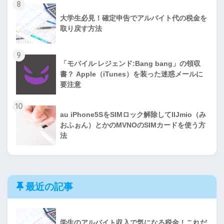
8
大学生必見！確定申告でアルバイト代の税金を
取り戻す方法
9
「モバイル·レジェンド:Bang bang」の領収
書？ Apple（iTunes）を装った迷惑メールに
要注意
10
au iPhone5SをSIMロック解除してIIJmio（み
おふぉん）とかのMVNOのSIMカードを使う方
法
最近の記事
学生のアルバイト収入で気になる税金！これだ