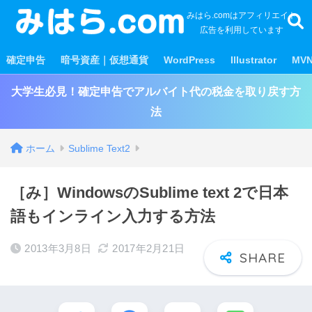
みはら.comはアフィリエイト
広告を利用しています
確定申告
暗号資産｜仮想通貨
WordPress
Illustrator
MV
大学生必見！確定申告でアルバイト代の税金を取り戻す方
法
ホーム
Sublime Text2
［み］WindowsのSublime text 2で日本
語もインライン入力する方法
2013年3月8日
2017年2月21日