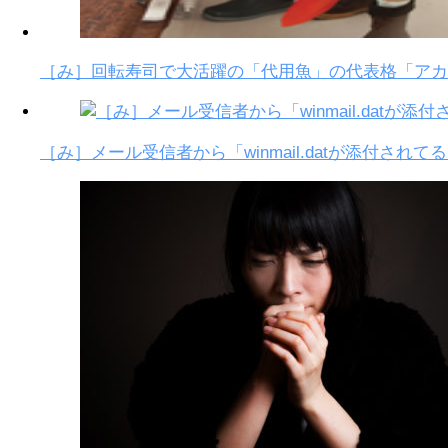
［み］回転寿司で大活躍の「代用魚」の代表格「アカ
［み］メール受信者から「winmail.datが添付され