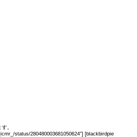
ます。
m/_icmr_/status/280480003681050624″] [blackbirdpie