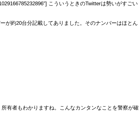
nc6/status/281029166785232896″] こういうときのTwitterは勢いがすごい
ナンバーが約20台分記載してありました。そのナンバーはほとん
、所有者もわかりますね。こんなカンタンなことを警察が確