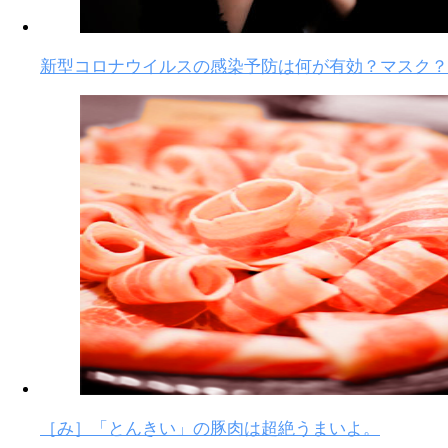
新型コロナウイルスの感染予防は何が有効？マスク？
［み］「とんきい」の豚肉は超絶うまいよ。