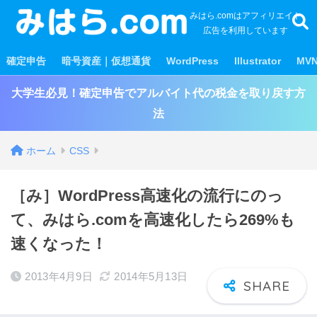
みはら.comはアフィリエイト
広告を利用しています
確定申告
暗号資産｜仮想通貨
WordPress
Illustrator
MV
大学生必見！確定申告でアルバイト代の税金を取り戻す方
法
ホーム
CSS
［み］WordPress高速化の流行にのっ
て、みはら.comを高速化したら269%も
速くなった！
2013年4月9日
2014年5月13日