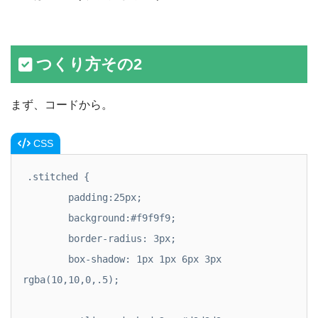
つくり方その2
まず、コードから。
CSS
.stitched {

	padding:25px;

	background:#f9f9f9;

	border-radius: 3px;

	box-shadow: 1px 1px 6px 3px 
rgba(10,10,0,.5);
