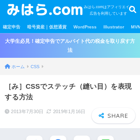
みはら.comはアフィリエイト
広告を利用しています
確定申告
暗号資産｜仮想通貨
WordPress
Illustrator
MV
大学生必見！確定申告でアルバイト代の税金を取り戻す方
法
ホーム
CSS
［み］CSSでステッチ（縫い目）を表現
する方法
2013年7月30日
2019年1月16日