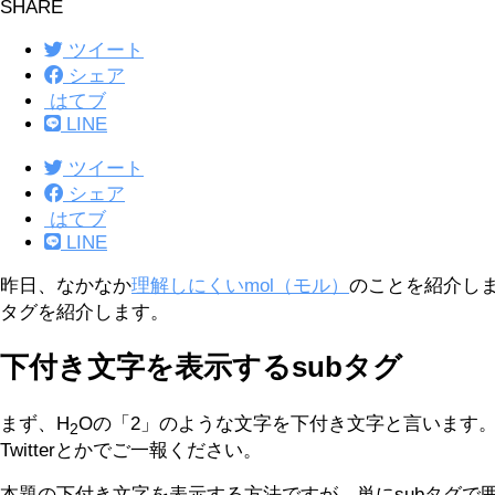
SHARE
ツイート
シェア
はてブ
LINE
ツイート
シェア
はてブ
LINE
昨日、なかなか
理解しにくいmol（モル）
のことを紹介し
タグを紹介します。
下付き文字を表示するsubタグ
まず、H
Oの「2」のような文字を下付き文字と言います
2
Twitterとかでご一報ください。
本題の下付き文字を表示する方法ですが、単にsubタグで