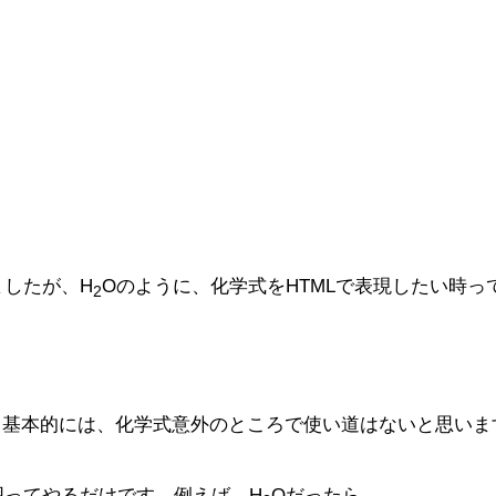
ましたが、H
Oのように、化学式をHTMLで表現したい時っ
2
。基本的には、化学式意外のところで使い道はないと思い
囲ってやるだけです。例えば、H
Oだったら、