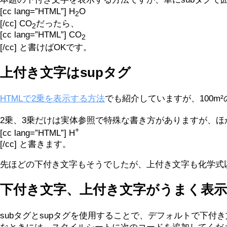
[cc lang=”HTML”] H
O
2
[/cc] CO
だったら、
2
[cc lang=”HTML”] CO
2
[/cc] と書けばOKです。
上付き文字はsupタグ
HTMLで2乗を表示する方法
でも紹介していますが、100m
2乗、3乗だけは実体参照で特殊な書き方がありますが、ほ
+
[cc lang=”HTML”] H
[/cc] と書きます。
先ほどの下付き文字もそうでしたが、上付き文字も化学式
下付き文字、上付き文字がうまく表
subタグとsupタグを使用することで、デフォルトで下付