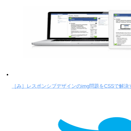
［み］レスポンシブデザインのimg問題をCSSで解決