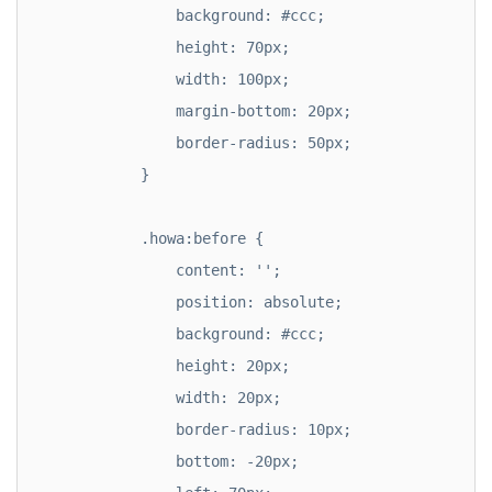
                background: #ccc;

                height: 70px;

                width: 100px;

                margin-bottom: 20px;

                border-radius: 50px;

            }

            .howa:before {

                content: '';

                position: absolute;

                background: #ccc;

                height: 20px;

                width: 20px;

                border-radius: 10px;

                bottom: -20px;
