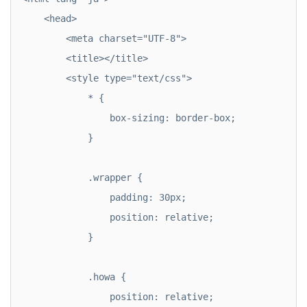
    <head>

        <meta charset="UTF-8">

        <title></title>

        <style type="text/css">

            * {

                box-sizing: border-box;

            }

            .wrapper {

                padding: 30px;

                position: relative;

            } 

            .howa {

                position: relative;
