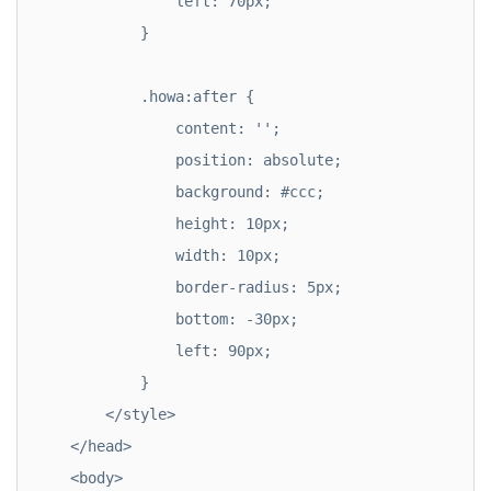
                left: 70px;

            }

            .howa:after {

                content: '';

                position: absolute;

                background: #ccc;

                height: 10px;

                width: 10px;

                border-radius: 5px;

                bottom: -30px;

                left: 90px;

            }

        </style>

    </head>

    <body>
