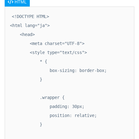
HTML
<!DOCTYPE HTML>

<html lang="ja">

    <head>

        <meta charset="UTF-8">

        <style type="text/css">

            * {

                box-sizing: border-box;

            }

            .wrapper {

                padding: 30px;

                position: relative;

            }
