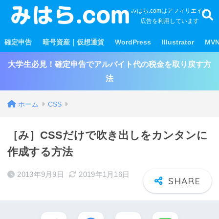
みはら.comはアフィリエイト
広告を利用しています
確定申告
暗号資産｜仮想通貨
WordPress
Illustrator
MV
大学生必見！確定申告でアルバイト代の税金を取り戻す方
法
ホーム
CSS
［み］CSSだけで吹き出しをカンタンに
作成する方法
2013年9月9日
2019年1月16日