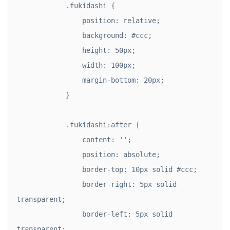
            .fukidashi {

                position: relative;

                background: #ccc;

                height: 50px;

                width: 100px;

                margin-bottom: 20px;

            }

            .fukidashi:after {

                content: '';

                position: absolute;

                border-top: 10px solid #ccc;

                border-right: 5px solid 
transparent;

                border-left: 5px solid 
transparent;
