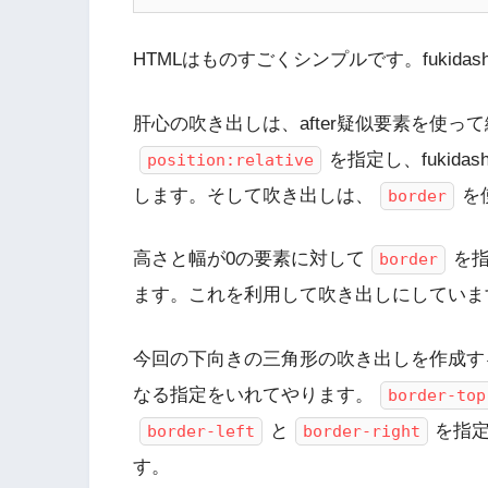
HTMLはものすごくシンプルです。fukidas
肝心の吹き出しは、after疑似要素を使って
を指定し、fukidas
position:relative
します。そして吹き出しは、
を
border
高さと幅が0の要素に対して
を
border
ます。これを利用して吹き出しにしていま
今回の下向きの三角形の吹き出しを作成す
なる指定をいれてやります。
border-top
と
を指
border-left
border-right
す。