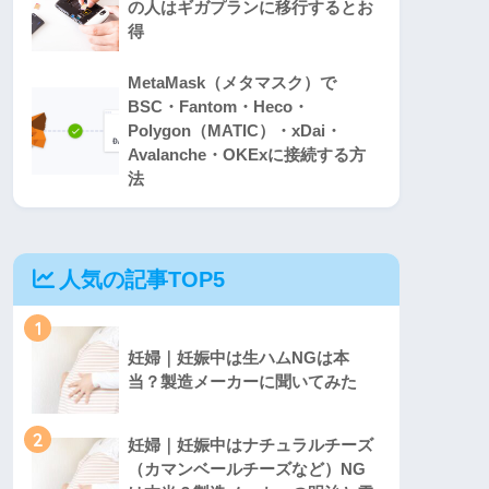
の人はギガプランに移行するとお
得
MetaMask（メタマスク）で
BSC・Fantom・Heco・
Polygon（MATIC）・xDai・
Avalanche・OKExに接続する方
法
人気の記事TOP5
1
妊婦｜妊娠中は生ハムNGは本
当？製造メーカーに聞いてみた
2
妊婦｜妊娠中はナチュラルチーズ
（カマンベールチーズなど）NG