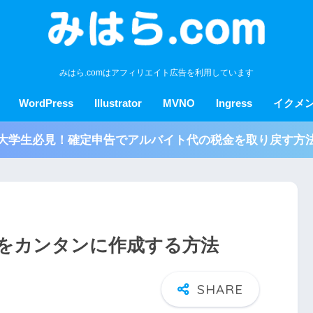
みはら.comはアフィリエイト広告を利用しています
WordPress
Illustrator
MVNO
Ingress
イクメ
大学生必見！確定申告でアルバイト代の税金を取り戻す方
しをカンタンに作成する方法