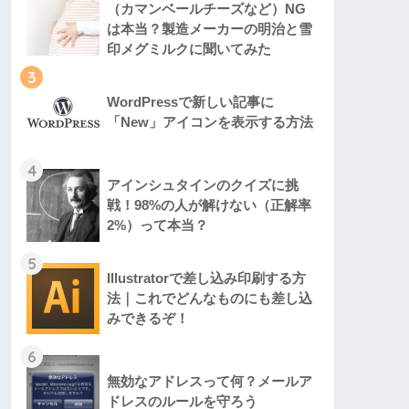
（カマンベールチーズなど）NG
は本当？製造メーカーの明治と雪
印メグミルクに聞いてみた
3
WordPressで新しい記事に
「New」アイコンを表示する方法
4
アインシュタインのクイズに挑
戦！98%の人が解けない（正解率
2%）って本当？
5
Illustratorで差し込み印刷する方
法｜これでどんなものにも差し込
みできるぞ！
6
無効なアドレスって何？メールア
ドレスのルールを守ろう