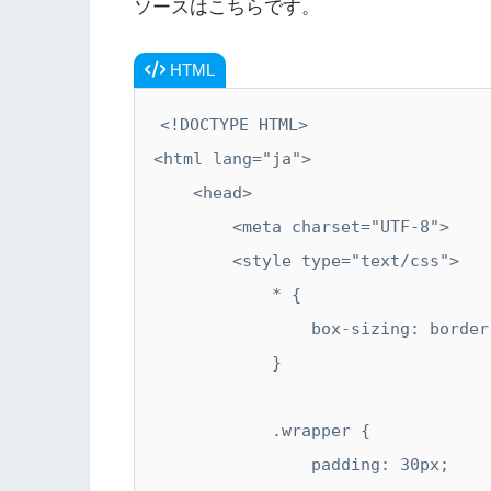
ソースはこちらです。
HTML
<!DOCTYPE HTML>

<html lang="ja">

    <head>

        <meta charset="UTF-8">

        <style type="text/css">

            * {

                box-sizing: border-box;

            }

            .wrapper {

                padding: 30px;
