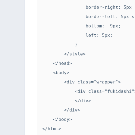
                border-right: 5px solid transparent;

                border-left: 5px solid transparent;

                bottom: -9px;

                left: 5px;

            }

        </style>

    </head>

    <body>

        <div class="wrapper">

            <div class="fukidashi">

            </div>

        </div>

    </body>

</html>