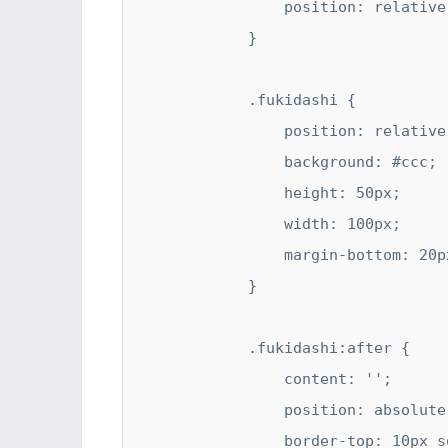
                position: relative;

            }

            .fukidashi {

                position: relative;

                background: #ccc;

                height: 50px;

                width: 100px;

                margin-bottom: 20px;

            }

            .fukidashi:after {

                content: '';

                position: absolute;

                border-top: 10px solid #ccc;
