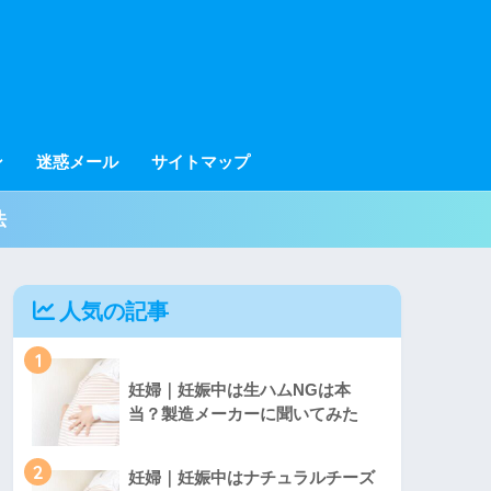
ン
迷惑メール
サイトマップ
法
人気の記事
1
妊婦｜妊娠中は生ハムNGは本
当？製造メーカーに聞いてみた
2
妊婦｜妊娠中はナチュラルチーズ