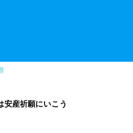
法
は安産祈願にいこう