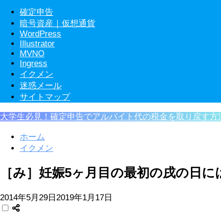
確定申告
暗号資産｜仮想通貨
WordPress
Illustrator
MVNO
Ingress
イクメン
迷惑メール
サイトマップ
大学生必見！確定申告でアルバイト代の税金を取り戻す方
ホーム
イクメン
［み］妊娠5ヶ月目の最初の戌の日に
2014年5月29日
2019年1月17日