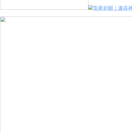
安産祈願｜速谷