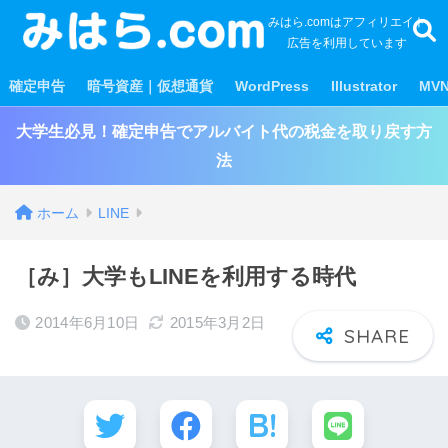
みはら.comはアフィリエイト
広告を利用しています
確定申告
暗号資産｜仮想通貨
WordPress
Illustrator
MV
大学生必見！確定申告でアルバイト代の税金を取り戻す方
法
ホーム
LINE
［み］大学もLINEを利用する時代
2014年6月10日
2015年3月2日