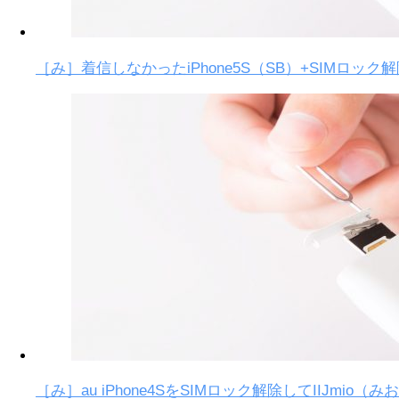
［み］着信しなかったiPhone5S（SB）+SIMロック
［み］au iPhone4SをSIMロック解除してIIJmi