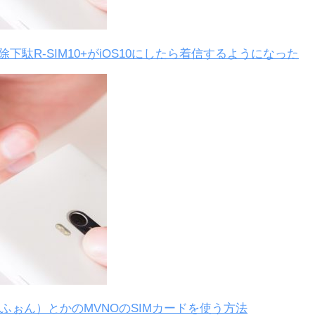
解除下駄R-SIM10+がiOS10にしたら着信するようになった
o（みおふぉん）とかのMVNOのSIMカードを使う方法