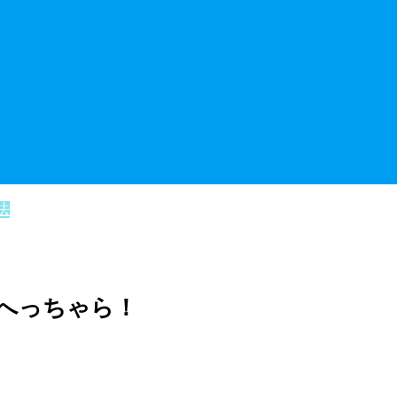
法
もへっちゃら！