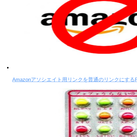
Amazonアソシエイト用リンクを普通のリンクにするFirefox用ア