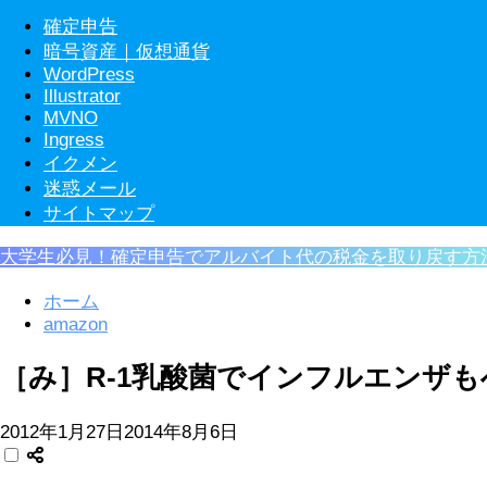
確定申告
暗号資産｜仮想通貨
WordPress
Illustrator
MVNO
Ingress
イクメン
迷惑メール
サイトマップ
大学生必見！確定申告でアルバイト代の税金を取り戻す方
ホーム
amazon
［み］R-1乳酸菌でインフルエンザ
2012年1月27日
2014年8月6日