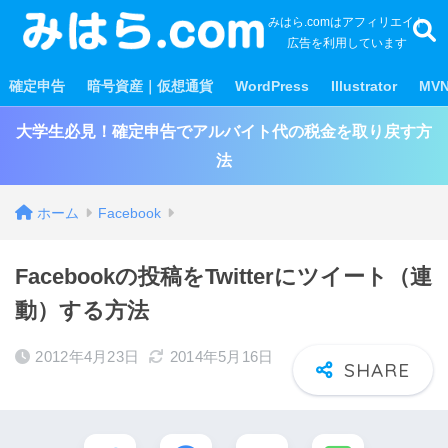
みはら.comはアフィリエイト
広告を利用しています
確定申告
暗号資産｜仮想通貨
WordPress
Illustrator
MV
大学生必見！確定申告でアルバイト代の税金を取り戻す方
法
ホーム
Facebook
Facebookの投稿をTwitterにツイート（連
動）する方法
2012年4月23日
2014年5月16日