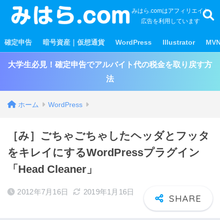
みはら.comはアフィリエイト
広告を利用しています
確定申告
暗号資産｜仮想通貨
WordPress
Illustrator
MV
大学生必見！確定申告でアルバイト代の税金を取り戻す方
法
ホーム
WordPress
［み］ごちゃごちゃしたヘッダとフッタ
をキレイにするWordPressプラグイン
「Head Cleaner」
2012年7月16日
2019年1月16日