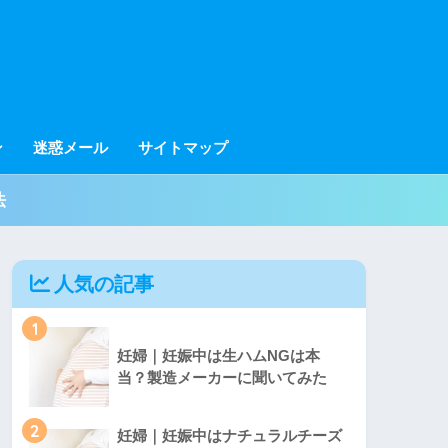
ン
迷惑メール
サイトマップ
法
人気の記事
1
妊婦｜妊娠中は生ハムNGは本
当？製造メーカーに聞いてみた
2
妊婦｜妊娠中はナチュラルチーズ