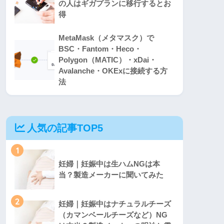
の人はギガプランに移行するとお
得
MetaMask（メタマスク）で
BSC・Fantom・Heco・
Polygon（MATIC）・xDai・
Avalanche・OKExに接続する方
法
人気の記事TOP5
1
妊婦｜妊娠中は生ハムNGは本
当？製造メーカーに聞いてみた
2
妊婦｜妊娠中はナチュラルチーズ
（カマンベールチーズなど）NG