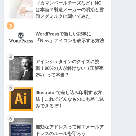
（カマンベールチーズなど）NG
は本当？製造メーカーの明治と雪
印メグミルクに聞いてみた
3
WordPressで新しい記事に
「New」アイコンを表示する方法
4
アインシュタインのクイズに挑
戦！98%の人が解けない（正解率
2%）って本当？
5
Illustratorで差し込み印刷する方
法｜これでどんなものにも差し込
みできるぞ！
6
無効なアドレスって何？メールア
ドレスのルールを守ろう