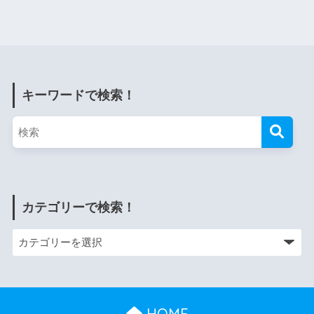
キーワードで検索！
カテゴリーで検索！
HOME