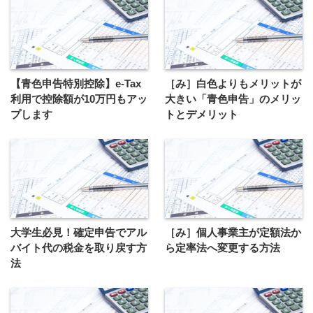
【青色申告特別控除】e-Tax
［み］白色よりもメリットが
利用で控除額が10万円もアッ
大きい「青色申告」のメリッ
プします
トとデメリット
大学生必見！確定申告でアル
［み］個人事業主が定額法か
バイト代の税金を取り戻す方
ら定率法へ変更する方法
法