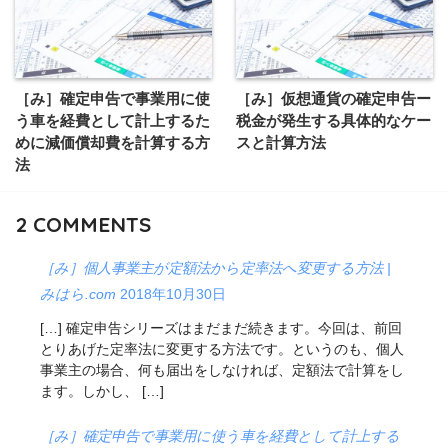
［み］確定申告で事業用に使
［み］仮想通貨の確定申告ー
う車を経費として計上するた
税金が発生する具体的なケー
めに減価償却費を計算する方
スと計算方法
法
2
COMMENTS
［み］個人事業主が定額法から定率法へ変更する方法 |
みはら.com
2018年10月30日
[…] 確定申告シリーズはまだまだ続きます。今回は、前回
とりあげた定率法に変更する方法です。というのも、個人
事業主の場合、何も届出をしなければ、定額法で計算をし
ます。しかし、 […]
［み］確定申告で事業用に使う車を経費として計上する