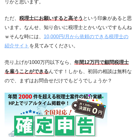
リかと思います。
ただ、
税理士にお願いすると高そう
という印象があると思
います。なんせ、知り合いに税理士とかいないですもんね
ｗそんな時には、
10,000円/月から依頼のできる税理士の
紹介サイト
を見てみてください。
売り上げが1000万円以下なら、
年間12万円で顧問税理士
を雇うことができる
んです！しかも、初回の相談は無料な
ので、まずはお問合せだけでもどうでしょうか？