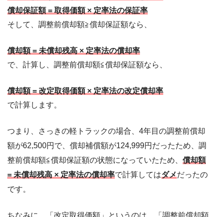
償却保証額 = 取得価額 × 定率法の保証率
そして、調整前償却額≧償却保証額なら、
償却額 = 未償却残高 × 定率法の償却率
で、計算し、調整前償却額≦償却保証額なら、
償却額 = 改定取得価額 × 定率法の改定償却率
で計算します。
つまり、さっきの軽トラックの場合、4年目の調整前償却
額が62,500円で、償却補償額が124,999円だったため、調
整前償却額≦償却保証額の状態になっていたため、
償却額
= 未償却残高 × 定率法の償却率
で計算しては
ダメ
だったの
です。
ちなみに、「改定取得価額」というのは、「調整前償却額