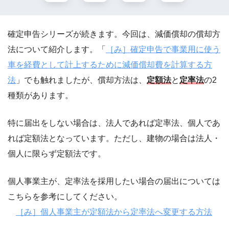
確定申告シリーズが続きます。今回は、減価償却の償却方
法について紹介します。「
［み］確定申告で事業用に使う
車を経費として計上するために減価償却費を計算する方
法
」でも触れましたが、償却方法は、
定額法
と
定率法
の2
種類があります。
特に届出をしない場合は、法人であれば定率法、個人であ
れば定額法となっています。ただし、建物の場合は法人・
個人に限らず定額法です。
個人事業主が、定率法を採用したい場合の届出については
こちらを参考にしてください。
［み］個人事業主が定額法から定率法へ変更する方法