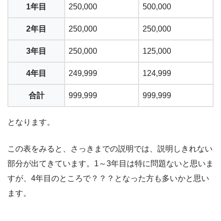
1年目
250,000
500,000
2年目
250,000
250,000
3年目
250,000
125,000
4年目
249,999
124,999
合計
999,999
999,999
となります。
この表をみると、さっきまでの説明では、説明しきれない
部分が出てきています。1～3年目は特に問題ないと思いま
すが、4年目のところで？？？となった方も多いかと思い
ます。