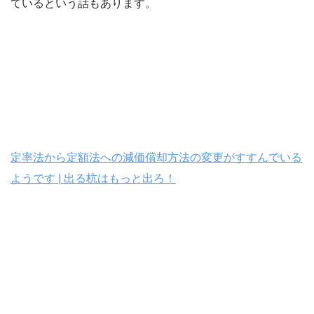
ているという話もあります。
定率法から定額法への減価償却方法の変更がすすんでいる
ようです | 出る杭はもっと出ろ！