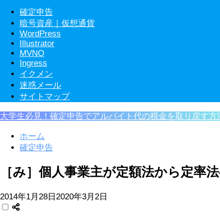
確定申告
暗号資産｜仮想通貨
WordPress
Illustrator
MVNO
Ingress
イクメン
迷惑メール
サイトマップ
大学生必見！確定申告でアルバイト代の税金を取り戻す方
ホーム
確定申告
［み］個人事業主が定額法から定率法
2014年1月28日
2020年3月2日