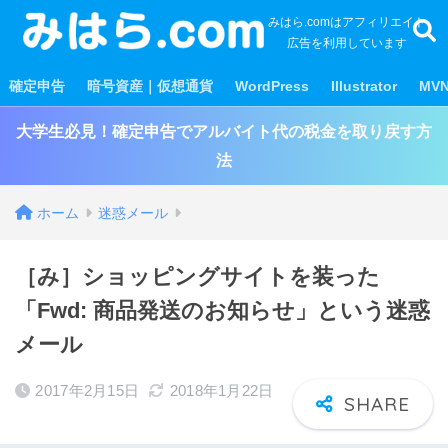
みはら.comはアフィリエイト
広告を利用しています
確定申告
暗号資産｜仮想通貨
WordPress
Illustrator
MV
大学生必見！確定申告でアルバイト代の税金を取り戻す方
法
ホーム
迷惑メール
［み］ショッピングサイトを装った
「Fwd: 商品発送のお知らせ」という迷惑
メール
2017年2月15日
2018年1月22日