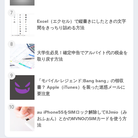
7
Excel（エクセル）で縦書きにしたときの文字
間をきっちり詰める方法
8
大学生必見！確定申告でアルバイト代の税金を
取り戻す方法
9
「モバイル·レジェンド:Bang bang」の領収
書？ Apple（iTunes）を装った迷惑メールに
要注意
10
au iPhone5SをSIMロック解除してIIJmio（み
おふぉん）とかのMVNOのSIMカードを使う方
法