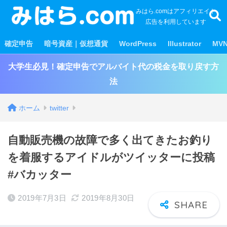
みはら.comはアフィリエイト
広告を利用しています
確定申告
暗号資産｜仮想通貨
WordPress
Illustrator
MV
大学生必見！確定申告でアルバイト代の税金を取り戻す方
法
ホーム
twitter
自動販売機の故障で多く出てきたお釣り
を着服するアイドルがツイッターに投稿
#バカッター
2019年7月3日
2019年8月30日