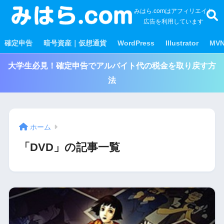
みはら.comはアフィリエイト
広告を利用しています
確定申告
暗号資産｜仮想通貨
WordPress
Illustrator
MV
大学生必見！確定申告でアルバイト代の税金を取り戻す方
法
ホーム
「DVD」の記事一覧