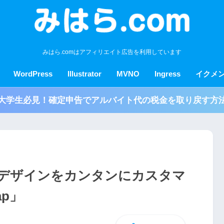
みはら.comはアフィリエイト広告を利用しています
WordPress
Illustrator
MVNO
Ingress
イクメ
大学生必見！確定申告でアルバイト代の税金を取り戻す方
trapのデザインをカンタンにカスタマ
ap」