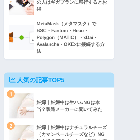
の人はギガプランに移行するとお
得
MetaMask（メタマスク）で
BSC・Fantom・Heco・
Polygon（MATIC）・xDai・
Avalanche・OKExに接続する方
法
人気の記事TOP5
1
妊婦｜妊娠中は生ハムNGは本
当？製造メーカーに聞いてみた
2
妊婦｜妊娠中はナチュラルチーズ
（カマンベールチーズなど）NG