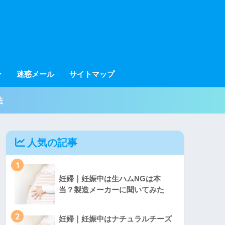
ン
迷惑メール
サイトマップ
法
人気の記事
1
妊婦｜妊娠中は生ハムNGは本
当？製造メーカーに聞いてみた
2
妊婦｜妊娠中はナチュラルチーズ