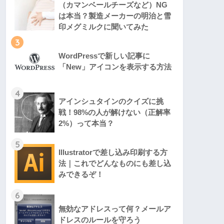
（カマンベールチーズなど）NG
は本当？製造メーカーの明治と雪
印メグミルクに聞いてみた
3
WordPressで新しい記事に
「New」アイコンを表示する方法
4
アインシュタインのクイズに挑
戦！98%の人が解けない（正解率
2%）って本当？
5
Illustratorで差し込み印刷する方
法｜これでどんなものにも差し込
みできるぞ！
6
無効なアドレスって何？メールア
ドレスのルールを守ろう