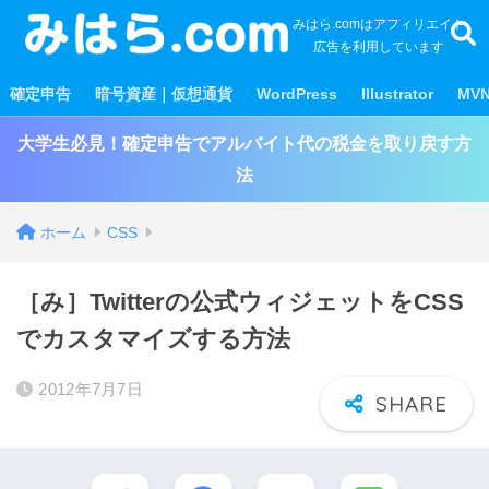
みはら.comはアフィリエイト
広告を利用しています
確定申告
暗号資産｜仮想通貨
WordPress
Illustrator
MV
大学生必見！確定申告でアルバイト代の税金を取り戻す方
法
ホーム
CSS
［み］Twitterの公式ウィジェットをCSS
でカスタマイズする方法
2012年7月7日