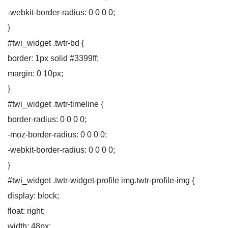
-webkit-border-radius: 0 0 0 0;
}
#twi_widget .twtr-bd {
border: 1px solid #3399ff;
margin: 0 10px;
}
#twi_widget .twtr-timeline {
border-radius: 0 0 0 0;
-moz-border-radius: 0 0 0 0;
-webkit-border-radius: 0 0 0 0;
}
#twi_widget .twtr-widget-profile img.twtr-profile-img {
display: block;
float: right;
width: 48px;