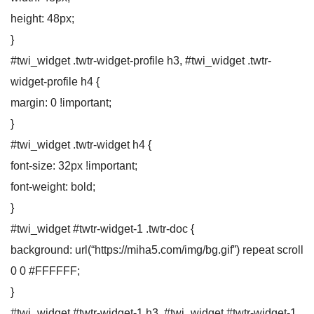
height: 48px;
}
#twi_widget .twtr-widget-profile h3, #twi_widget .twtr-
widget-profile h4 {
margin: 0 !important;
}
#twi_widget .twtr-widget h4 {
font-size: 32px !important;
font-weight: bold;
}
#twi_widget #twtr-widget-1 .twtr-doc {
background: url(“https://miha5.com/img/bg.gif”) repeat scroll
0 0 #FFFFFF;
}
#twi_widget #twtr-widget-1 h3, #twi_widget #twtr-widget-1