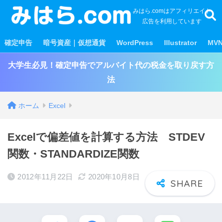
みはら.comはアフィリエイト
広告を利用しています
確定申告
暗号資産｜仮想通貨
WordPress
Illustrator
MV
大学生必見！確定申告でアルバイト代の税金を取り戻す方
法
ホーム
Excel
Excelで偏差値を計算する方法 STDEV
関数・STANDARDIZE関数
2012年11月22日
2020年10月8日