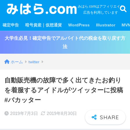
みはら.comはアフィリエイト
広告を利用しています
確定申告
暗号資産｜仮想通貨
WordPress
Illustrator
MV
大学生必見！確定申告でアルバイト代の税金を取り戻す方
法
ホーム
twitter
自動販売機の故障で多く出てきたお釣り
を着服するアイドルがツイッターに投稿
#バカッター
2019年7月3日
2019年8月30日