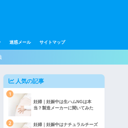
ン
迷惑メール
サイトマップ
法
人気の記事
1
妊婦｜妊娠中は生ハムNGは本
当？製造メーカーに聞いてみた
2
妊婦｜妊娠中はナチュラルチーズ