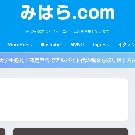
みはら.comはアフィリエイト広告を利用しています
WordPress
Illustrator
MVNO
Ingress
イクメ
大学生必見！確定申告でアルバイト代の税金を取り戻す方