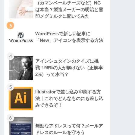
（カマンベールチーズなど）NG
は本当？製造メーカーの明治と雪
印メグミルクに聞いてみた
3
WordPressで新しい記事に
「New」アイコンを表示する方法
4
アインシュタインのクイズに挑
戦！98%の人が解けない（正解率
2%）って本当？
5
Illustratorで差し込み印刷する方
法｜これでどんなものにも差し込
みできるぞ！
6
無効なアドレスって何？メールア
ドレスのルールを守ろう