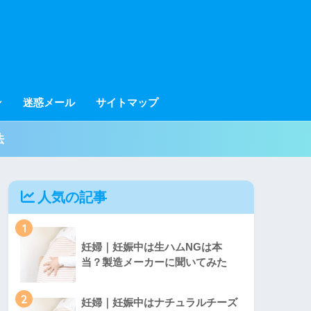
ン
迷惑メール
サイトマップ
法
人気の記事
1
妊婦｜妊娠中は生ハムNGは本
当？製造メーカーに聞いてみた
2
妊婦｜妊娠中はナチュラルチーズ