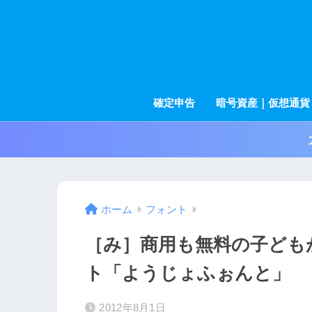
確定申告
暗号資産｜仮想通貨
ホーム
フォント
［み］商用も無料の子ども
ト「ようじょふぉんと」
2012年8月1日