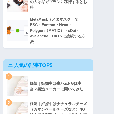
の人はギガプランに移行するとお
得
MetaMask（メタマスク）で
BSC・Fantom・Heco・
Polygon（MATIC）・xDai・
Avalanche・OKExに接続する方
法
人気の記事TOP5
1
妊婦｜妊娠中は生ハムNGは本
当？製造メーカーに聞いてみた
2
妊婦｜妊娠中はナチュラルチーズ
（カマンベールチーズなど）NG