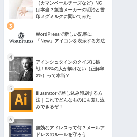
（カマンベールチーズなど）NG
は本当？製造メーカーの明治と雪
印メグミルクに聞いてみた
3
WordPressで新しい記事に
「New」アイコンを表示する方法
4
アインシュタインのクイズに挑
戦！98%の人が解けない（正解率
2%）って本当？
5
Illustratorで差し込み印刷する方
法｜これでどんなものにも差し込
みできるぞ！
6
無効なアドレスって何？メールア
ドレスのルールを守ろう