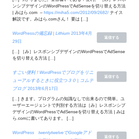
ンシブデザインのWordPressでAdSenseを切り替える方法
| みはら.com –
https://miha5.com/2012/09/2682/
ナイス
解説です。みはら.comさん！ 要は […]
WordPressの備忘録 | Lithium
2013年4月
返信する
29日
[…] ［み］レスポンシブデザインのWordPressでAdSense
を切り替える方法 […]
すごい便利！WordPressでブログをリニ
返信する
ューアルするときに役立つ３０ | コムテ
ブログ
2013年6月17日
[…] きます。プログラムの知識なしで出来るので簡単。ユ
ーザーエージェントで判別する方法は［み］レスポンシブ
デザインのWordPressでAdSenseを切り替える方法 | みは
ら.comに書いてあります。 […]
WordPress twentytwelveでGoogleアド
返信する