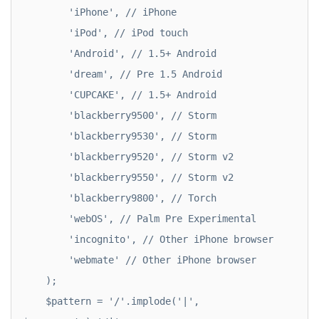
        'iPhone', // iPhone

        'iPod', // iPod touch

        'Android', // 1.5+ Android

        'dream', // Pre 1.5 Android

        'CUPCAKE', // 1.5+ Android

        'blackberry9500', // Storm

        'blackberry9530', // Storm

        'blackberry9520', // Storm v2

        'blackberry9550', // Storm v2

        'blackberry9800', // Torch

        'webOS', // Palm Pre Experimental

        'incognito', // Other iPhone browser

        'webmate' // Other iPhone browser

    );

    $pattern = '/'.implode('|', 