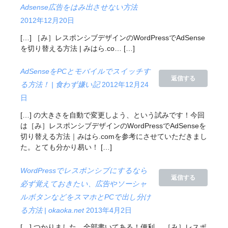
Adsense広告をはみ出させない方法
2012年12月20日
[…] ［み］レスポンシブデザインのWordPressでAdSense
を切り替える方法 | みはら.co… […]
AdSenseをPCとモバイルでスイッチす
返信する
る方法！ | 食わず嫌い記
2012年12月24
日
[…] の大きさを自動で変更しよう、という試みです！今回
は［み］レスポンシブデザインのWordPressでAdSenseを
切り替える方法｜みはら.comを参考にさせていただきまし
た。とても分かり易い！ […]
WordPressでレスポンシブにするなら
返信する
必ず覚えておきたい、広告やソーシャ
ルボタンなどをスマホとPCで出し分け
る方法 | okaoka.net
2013年4月2日
[…] つかりました。全部書いてある！便利。 ［み］レスポ