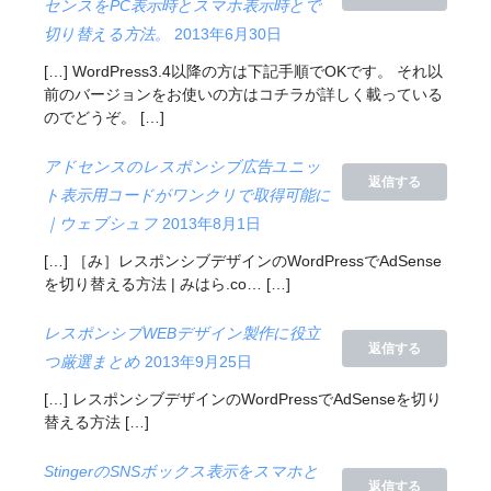
センスをPC表示時とスマホ表示時とで
切り替える方法。
2013年6月30日
[…] WordPress3.4以降の方は下記手順でOKです。 それ以
前のバージョンをお使いの方はコチラが詳しく載っている
のでどうぞ。 […]
アドセンスのレスポンシブ広告ユニッ
返信する
ト表示用コードがワンクリで取得可能に
｜ウェブシュフ
2013年8月1日
[…] ［み］レスポンシブデザインのWordPressでAdSense
を切り替える方法 | みはら.co… […]
レスポンシブWEBデザイン製作に役立
返信する
つ厳選まとめ
2013年9月25日
[…] レスポンシブデザインのWordPressでAdSenseを切り
替える方法 […]
StingerのSNSボックス表示をスマホと
返信する