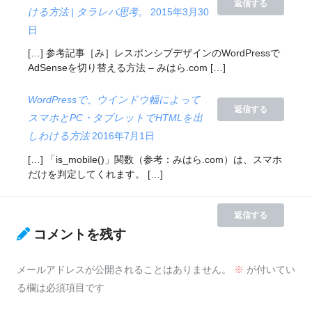
返信する
ける方法 | タラレバ思考。
2015年3月30
日
[…] 参考記事［み］レスポンシブデザインのWordPressで
AdSenseを切り替える方法 – みはら.com […]
WordPressで、ウインドウ幅によって
返信する
スマホとPC・タブレットでHTMLを出
しわける方法
2016年7月1日
[…] 「is_mobile()」関数（参考：みはら.com）は、スマホ
だけを判定してくれます。 […]
返信する
コメントを残す
メールアドレスが公開されることはありません。
※
が付いてい
る欄は必須項目です