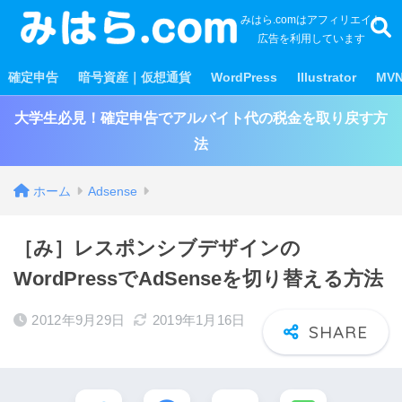
みはら.comはアフィリエイト
広告を利用しています
確定申告
暗号資産｜仮想通貨
WordPress
Illustrator
MV
大学生必見！確定申告でアルバイト代の税金を取り戻す方
法
ホーム
Adsense
［み］レスポンシブデザインの
WordPressでAdSenseを切り替える方法
2012年9月29日
2019年1月16日