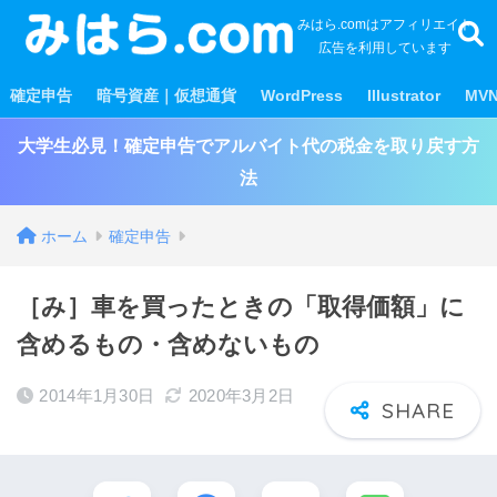
みはら.comはアフィリエイト
広告を利用しています
確定申告
暗号資産｜仮想通貨
WordPress
Illustrator
MV
大学生必見！確定申告でアルバイト代の税金を取り戻す方
法
ホーム
確定申告
［み］車を買ったときの「取得価額」に
含めるもの・含めないもの
2014年1月30日
2020年3月2日