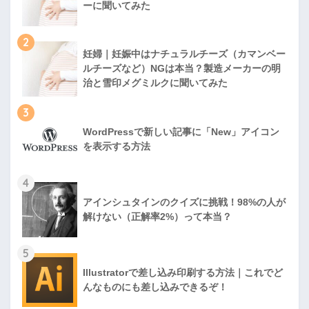
ーに聞いてみた
2
妊婦｜妊娠中はナチュラルチーズ（カマンベー
ルチーズなど）NGは本当？製造メーカーの明
治と雪印メグミルクに聞いてみた
3
WordPressで新しい記事に「New」アイコン
を表示する方法
4
アインシュタインのクイズに挑戦！98%の人が
解けない（正解率2%）って本当？
5
Illustratorで差し込み印刷する方法｜これでど
んなものにも差し込みできるぞ！