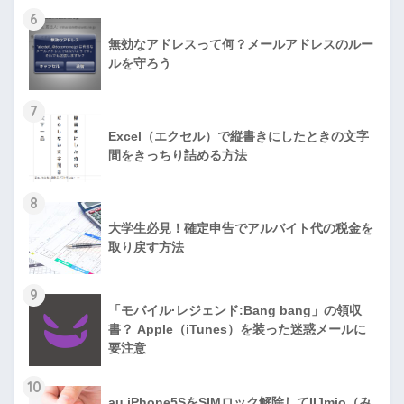
6
無効なアドレスって何？メールアドレスのルー
ルを守ろう
7
Excel（エクセル）で縦書きにしたときの文字
間をきっちり詰める方法
8
大学生必見！確定申告でアルバイト代の税金を
取り戻す方法
9
「モバイル·レジェンド:Bang bang」の領収
書？ Apple（iTunes）を装った迷惑メールに
要注意
10
au iPhone5SをSIMロック解除してIIJmio（み