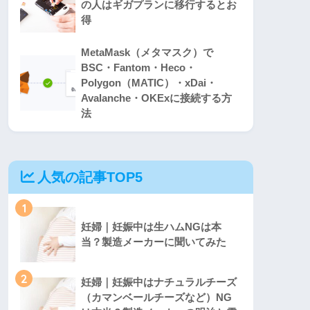
の人はギガプランに移行するとお
得
MetaMask（メタマスク）で
BSC・Fantom・Heco・
Polygon（MATIC）・xDai・
Avalanche・OKExに接続する方
法
人気の記事TOP5
1
妊婦｜妊娠中は生ハムNGは本
当？製造メーカーに聞いてみた
2
妊婦｜妊娠中はナチュラルチーズ
（カマンベールチーズなど）NG