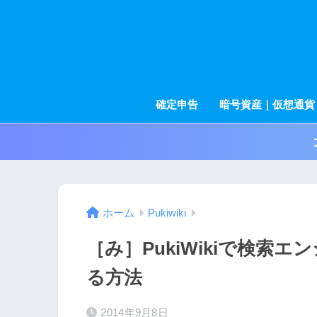
確定申告
暗号資産｜仮想通貨
ホーム
Pukiwiki
［み］PukiWikiで検索
る方法
2014年9月8日