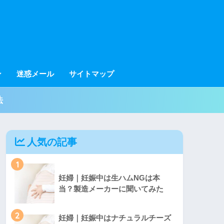
ン
迷惑メール
サイトマップ
法
人気の記事
1
妊婦｜妊娠中は生ハムNGは本
当？製造メーカーに聞いてみた
2
妊婦｜妊娠中はナチュラルチーズ