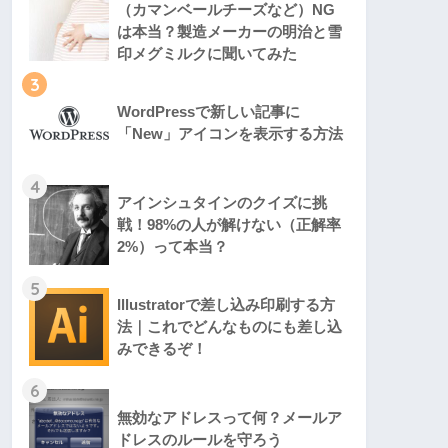
（カマンベールチーズなど）NG
は本当？製造メーカーの明治と雪
印メグミルクに聞いてみた
3
WordPressで新しい記事に
「New」アイコンを表示する方法
4
アインシュタインのクイズに挑
戦！98%の人が解けない（正解率
2%）って本当？
5
Illustratorで差し込み印刷する方
法｜これでどんなものにも差し込
みできるぞ！
6
無効なアドレスって何？メールア
ドレスのルールを守ろう