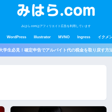
みはら.comはアフィリエイト広告を利用しています
WordPress
Illustrator
MVNO
Ingress
イクメ
大学生必見！確定申告でアルバイト代の税金を取り戻す方