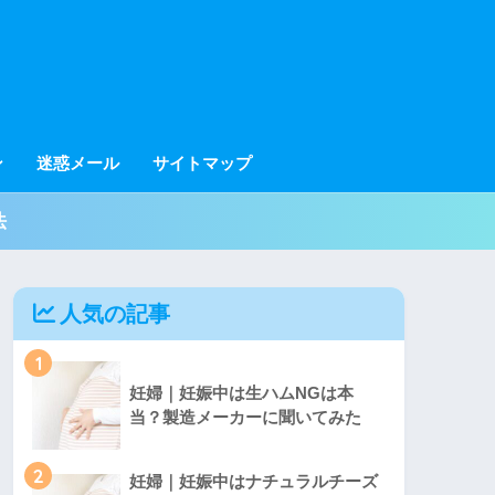
ン
迷惑メール
サイトマップ
法
人気の記事
1
妊婦｜妊娠中は生ハムNGは本
当？製造メーカーに聞いてみた
2
妊婦｜妊娠中はナチュラルチーズ