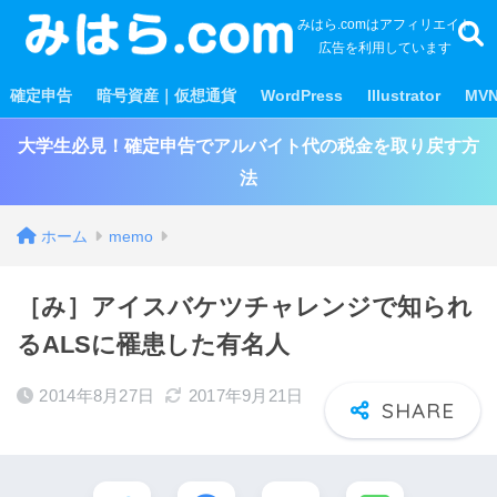
みはら.comはアフィリエイト
広告を利用しています
確定申告
暗号資産｜仮想通貨
WordPress
Illustrator
MV
大学生必見！確定申告でアルバイト代の税金を取り戻す方
法
ホーム
memo
［み］アイスバケツチャレンジで知られ
るALSに罹患した有名人
2014年8月27日
2017年9月21日