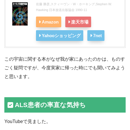
佐藤 勝彦,スティーヴン・W・ホーキング,Stephen W.
Hawking 日本放送出版協会 1990-11
Amazon
楽天市場
Yahooショッピング
7net
この宇宙に関する本がなぜ我が家にあったのかは、ものす
ごく疑問ですが、今度実家に帰った時にでも聞いてみよう
と思います。
ALS患者の率直な気持ち
YouTubeで見ました。