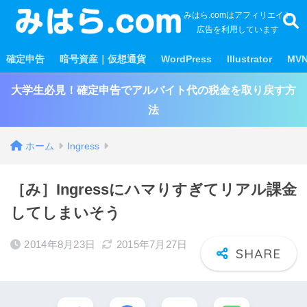
みはら.comはアフィリエイト
広告を利用しています
確定申告
暗号資産｜仮想通貨
WordPress
Illustrator
MV
大学生必見！確定申告でアルバイト代の税金を取り戻す方
法
ホーム
Ingress
［み］Ingressにハマりすぎてリアル課金
してしまいそう
2014年8月23日
2015年7月27日