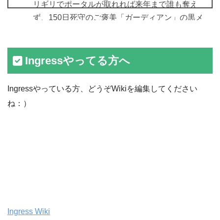
リギリでポータルが取れれば来年まで誰も奪え
ず、150日死守のご褒美「ガーディアン」の黒メ
ダルが取れるため。最終日はカオスになりそ
う。
pic.twitter.com/cOf4C93Bvb
Ingressやってる方へ
— 井上マサキ (@inomsk)
August 29, 2014
Ingressやっている方、どうぞWikiを編集してください
ね：）
Ingress Wiki