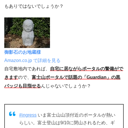
もありではないでしょうか？
御影石のお地蔵様
Amazon.co.jp で詳細を見る
自宅敷地内であれば、
自宅に居ながらポータルの警備がで
きます
ので、
富士山ポータルで話題の「Guardian」の黒
バッジも目指せる
んじゃないでしょうか？
#ingress
いま富士山山頂付近のポータルが熱い
らしい。富士登山は9/10に閉山されるため、ギ