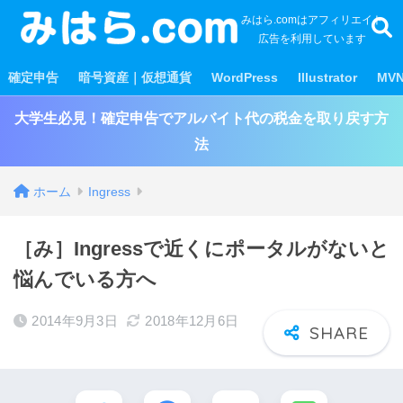
みはら.comはアフィリエイト
広告を利用しています
確定申告
暗号資産｜仮想通貨
WordPress
Illustrator
MV
大学生必見！確定申告でアルバイト代の税金を取り戻す方
法
ホーム
Ingress
［み］Ingressで近くにポータルがないと
悩んでいる方へ
2014年9月3日
2018年12月6日