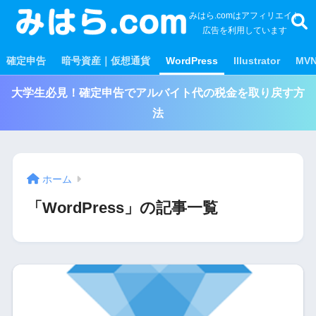
みはら.comはアフィリエイト
広告を利用しています
確定申告
暗号資産｜仮想通貨
WordPress
Illustrator
MV
大学生必見！確定申告でアルバイト代の税金を取り戻す方
法
ホーム
「WordPress」の記事一覧