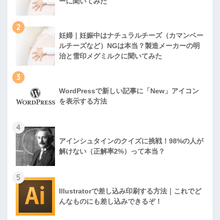
ーに聞いてみた
2
妊婦｜妊娠中はナチュラルチーズ（カマンベー
ルチーズなど）NGは本当？製造メーカーの明
治と雪印メグミルクに聞いてみた
3
WordPressで新しい記事に「New」アイコン
を表示する方法
4
アインシュタインのクイズに挑戦！98%の人が
解けない（正解率2%）って本当？
5
Illustratorで差し込み印刷する方法｜これでど
んなものにも差し込みできるぞ！