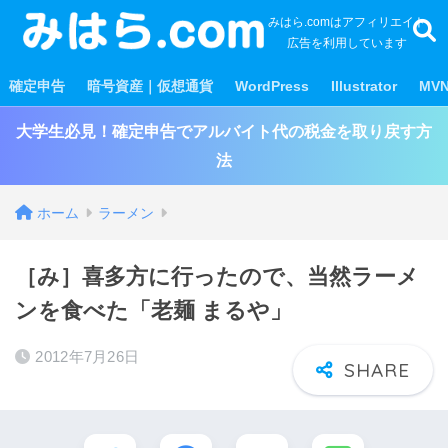
みはら.comはアフィリエイト
広告を利用しています
確定申告
暗号資産｜仮想通貨
WordPress
Illustrator
MV
大学生必見！確定申告でアルバイト代の税金を取り戻す方
法
ホーム
ラーメン
［み］喜多方に行ったので、当然ラーメ
ンを食べた「老麺 まるや」
2012年7月26日