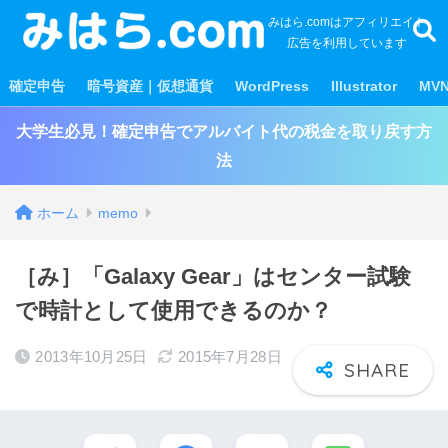
みはら.comはアフィリエイト
広告を利用しています
確定申告
暗号資産｜仮想通貨
WordPress
Illustrator
MV
大学生必見！確定申告でアルバイト代の税金を取り戻す方
法
ホーム
memo
［み］「Galaxy Gear」はセンター試験
で時計として使用できるのか？
2013年10月25日
2015年7月28日