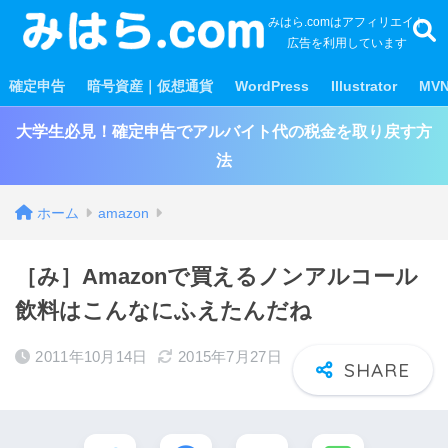
みはら.comはアフィリエイト
広告を利用しています
確定申告
暗号資産｜仮想通貨
WordPress
Illustrator
MV
大学生必見！確定申告でアルバイト代の税金を取り戻す方
法
ホーム
amazon
［み］Amazonで買えるノンアルコール
飲料はこんなにふえたんだね
2011年10月14日
2015年7月27日