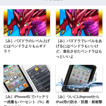
［み］パズドラのレベル上げ
［み］パズドラでレベルをあ
にはペンドラよりもムギド
げるにはペンドラもいいけ
ラ？
ど、進化させたペンドラはも
っといいよ
［み］iPhone4S でバッテリ
［み］ついにLifeproofから
ー残量をパーセント（%）表
iPad用の防水・防塵・耐衝撃