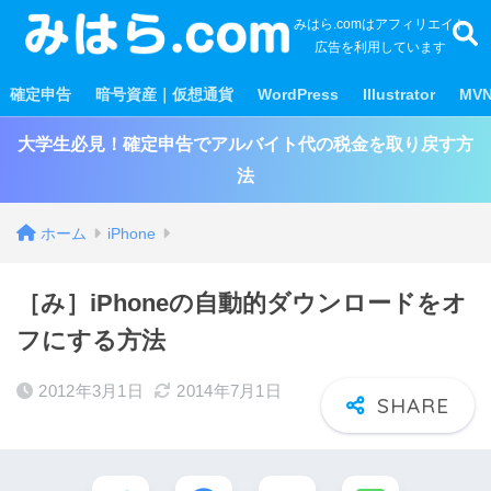
みはら.comはアフィリエイト
広告を利用しています
確定申告
暗号資産｜仮想通貨
WordPress
Illustrator
MV
大学生必見！確定申告でアルバイト代の税金を取り戻す方
法
ホーム
iPhone
［み］iPhoneの自動的ダウンロードをオ
フにする方法
2012年3月1日
2014年7月1日