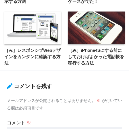
示する方法
ケースがでた！
［み］レスポンシブWebデザ
［み］iPhone4Sにする前に
インをカンタンに確認する方
しておけばよかった電話帳を
法
移行する方法
コメントを残す
メールアドレスが公開されることはありません。
※
が付いてい
る欄は必須項目です
コメント
※